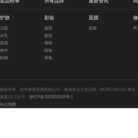
星品榜单
所有品牌
最新资讯
商
护肤
彩妆
面膜
修
洁面
面部
面膜
芦
水乳
眼部
面霜
唇部
精华
卸妆
防晒
香氛
版权所有：杭州春源贸易有限公司，春源美业主营品牌：MORCANCOS 摩肯、th
备案/许可证号：
浙ICP备2023010183号-1
站点地图