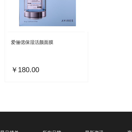
爱俪偲保湿活颜面膜
￥180.00