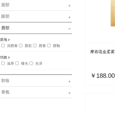
面部
眼部
唇部
质地
润唇膏
唇彩
唇膏
唇釉
摩肯琉金柔雾
功效
滋养
哑光
光泽
￥188.00
卸妆
香氛