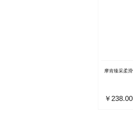
摩肯臻采柔滑
￥238.00