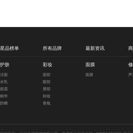
星品榜单
所有品牌
最新资讯
商
护肤
彩妆
面膜
修
洁面
面部
面膜
芦
水乳
眼部
面霜
唇部
精华
卸妆
防晒
香氛