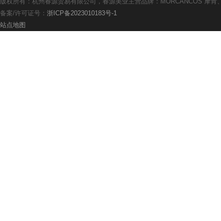
版权所有：杭州春源贸易有限公司，春源美业主营品牌：MORCANCOS 摩肯、th
备案/许可证号：
浙ICP备2023010183号-1
站点地图