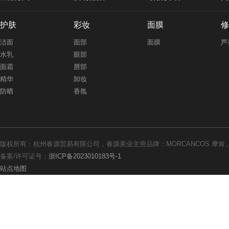
护肤
彩妆
面膜
修
洁面
面部
面膜
芦
水乳
眼部
面霜
唇部
精华
卸妆
防晒
香氛
版权所有：杭州春源贸易有限公司，春源美业主营品牌：MORCANCOS 摩肯、th
备案/许可证号：
浙ICP备2023010183号-1
站点地图